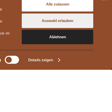
Alle zulassen
le
Auswahl erlauben
le
sie im
Ablehnen
g
Details zeigen